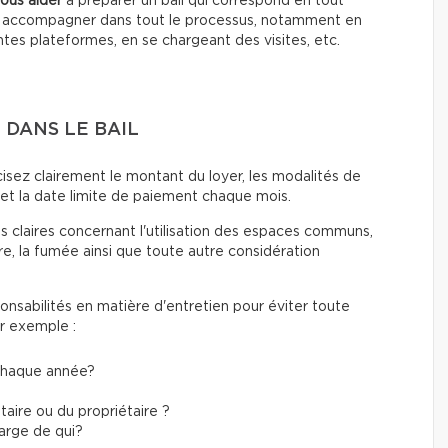
vous aider
à préparer un bail qui correspond en tout
us accompagner dans tout le processus, notamment en
entes plateformes, en se chargeant des visites, etc.
 DANS LE BAIL
isez clairement le montant du loyer, les modalités de
 et la date limite de paiement chaque mois.
s claires concernant l'utilisation des espaces communs,
re, la fumée ainsi que toute autre considération
onsabilités en matière d'entretien pour éviter toute
ar exemple :
 chaque année?
aire ou du propriétaire ?
harge de qui?